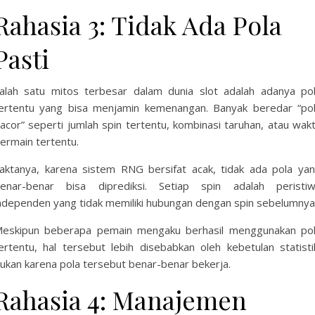
Rahasia 3: Tidak Ada Pola
Pasti
alah satu mitos terbesar dalam dunia slot adalah adanya po
ertentu yang bisa menjamin kemenangan. Banyak beredar “po
acor” seperti jumlah spin tertentu, kombinasi taruhan, atau wak
ermain tertentu.
aktanya, karena sistem RNG bersifat acak, tidak ada pola ya
enar-benar bisa diprediksi. Setiap spin adalah peristi
ndependen yang tidak memiliki hubungan dengan spin sebelumnya
eskipun beberapa pemain mengaku berhasil menggunakan po
ertentu, hal tersebut lebih disebabkan oleh kebetulan statisti
ukan karena pola tersebut benar-benar bekerja.
Rahasia 4: Manajemen