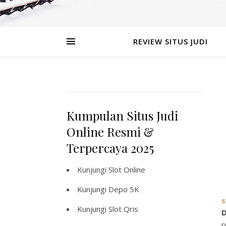
REVIEW SITUS JUDI
Kumpulan Situs Judi
Online Resmi &
Terpercaya 2025
Kunjungi
Slot Online
Kunjungi
Depo 5K
s
Kunjungi
Slot Qris
D
p