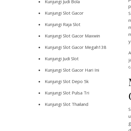
Kunjungi
Judi Bola
p
Kunjungi
Slot Gacor
S
m
Kunjungi
Raja Slot
m
m
Kunjungi
Slot Gacor Maxwin
y
Kunjungi
Slot Gacor Megah138
A
Kunjungi
Judi Slot
j
c
Kunjungi
Slot Gacor Hari Ini
Kunjungi
Slot Depo 5k
Kunjungi
Slot Pulsa Tri
Kunjungi
Slot Thailand
S
u
g
d