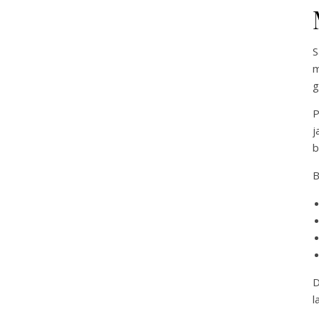
S
m
g
P
j
b
B
D
l