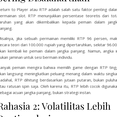
eturn to Player atau RTP adalah salah satu faktor penting dal
ermainan slot. RTP menunjukkan persentase teoretis dari tot
aruhan yang akan dikembalikan kepada pemain dalam jang
anjang.
isalnya, jika sebuah permainan memiliki RTP 96 persen, ma
ecara teori dari 100.000 rupiah yang dipertaruhkan, sekitar 96.0
kan kembali ke pemain dalam jangka panjang. Namun, angka i
ukan jaminan untuk sesi bermain individu.
anyak pemain mengira bahwa memilih game dengan RTP ting
kan langsung meningkatkan peluang menang dalam waktu singka
adahal, RTP dihitung berdasarkan jutaan putaran, bukan puluh
tau ratusan spin saja. Oleh karena itu, RTP lebih cocok digunak
ebagai acuan jangka panjang, bukan strategi instan.
Rahasia 2: Volatilitas Lebih