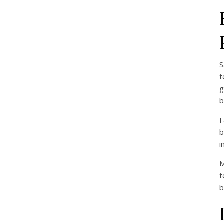
S
t
g
b
F
b
i
M
t
b