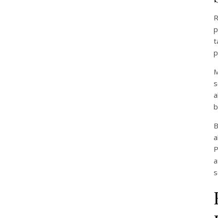
R
p
t
p
M
s
a
b
B
a
P
a
s