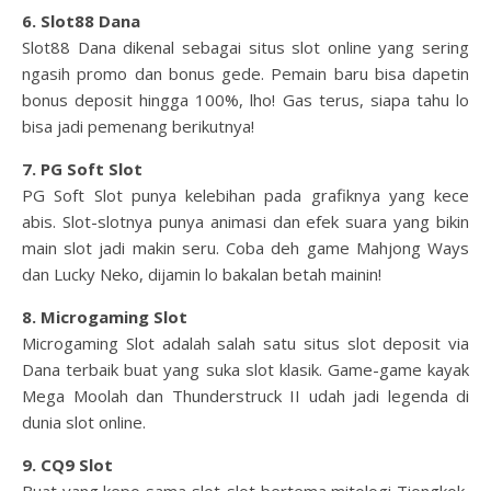
6. Slot88 Dana
Slot88 Dana dikenal sebagai situs slot online yang sering
ngasih promo dan bonus gede. Pemain baru bisa dapetin
bonus deposit hingga 100%, lho! Gas terus, siapa tahu lo
bisa jadi pemenang berikutnya!
7. PG Soft Slot
PG Soft Slot punya kelebihan pada grafiknya yang kece
abis. Slot-slotnya punya animasi dan efek suara yang bikin
main slot jadi makin seru. Coba deh game Mahjong Ways
dan Lucky Neko, dijamin lo bakalan betah mainin!
8. Microgaming Slot
Microgaming Slot adalah salah satu situs slot deposit via
Dana terbaik buat yang suka slot klasik. Game-game kayak
Mega Moolah dan Thunderstruck II udah jadi legenda di
dunia slot online.
9. CQ9 Slot