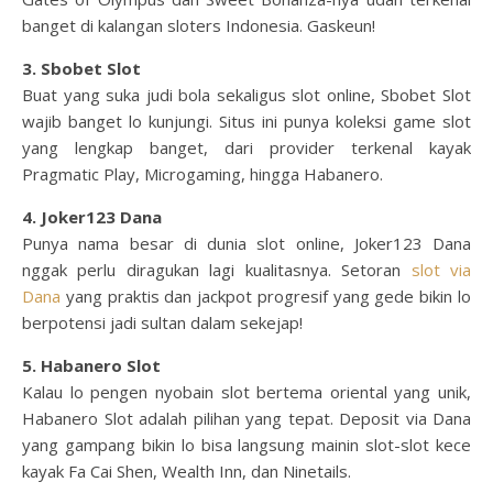
banget di kalangan sloters Indonesia. Gaskeun!
3. Sbobet Slot
Buat yang suka judi bola sekaligus slot online, Sbobet Slot
wajib banget lo kunjungi. Situs ini punya koleksi game slot
yang lengkap banget, dari provider terkenal kayak
Pragmatic Play, Microgaming, hingga Habanero.
4. Joker123 Dana
Punya nama besar di dunia slot online, Joker123 Dana
nggak perlu diragukan lagi kualitasnya. Setoran
slot via
Dana
yang praktis dan jackpot progresif yang gede bikin lo
berpotensi jadi sultan dalam sekejap!
5. Habanero Slot
Kalau lo pengen nyobain slot bertema oriental yang unik,
Habanero Slot adalah pilihan yang tepat. Deposit via Dana
yang gampang bikin lo bisa langsung mainin slot-slot kece
kayak Fa Cai Shen, Wealth Inn, dan Ninetails.