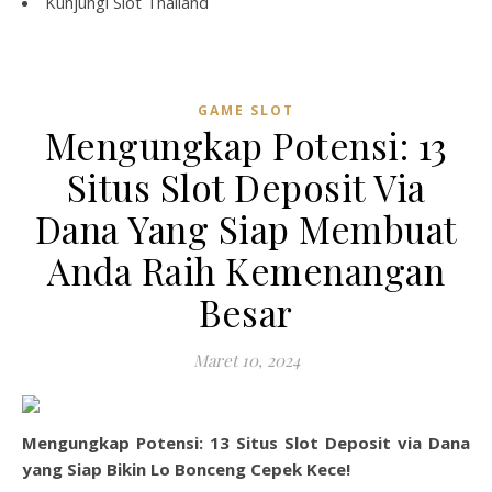
Kunjungi
Slot Thailand
GAME SLOT
Mengungkap Potensi: 13
Situs Slot Deposit Via
Dana Yang Siap Membuat
Anda Raih Kemenangan
Besar
Maret 10, 2024
Mengungkap Potensi: 13 Situs Slot Deposit via Dana
yang Siap Bikin Lo Bonceng Cepek Kece!