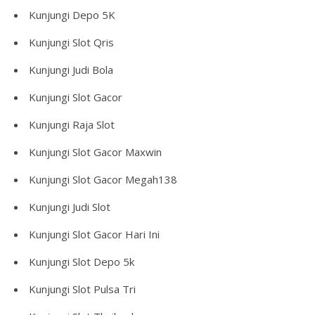
Kunjungi
Depo 5K
Kunjungi
Slot Qris
Kunjungi
Judi Bola
Kunjungi
Slot Gacor
Kunjungi
Raja Slot
Kunjungi
Slot Gacor Maxwin
Kunjungi
Slot Gacor Megah138
Kunjungi
Judi Slot
Kunjungi
Slot Gacor Hari Ini
Kunjungi
Slot Depo 5k
Kunjungi
Slot Pulsa Tri