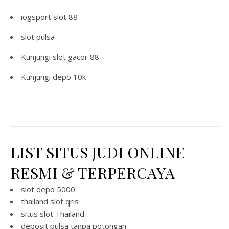
iogsport slot 88
slot pulsa
Kunjungi
slot gacor 88
Kunjungi
depo 10k
LIST SITUS JUDI ONLINE
RESMI & TERPERCAYA
slot depo 5000
thailand slot qris
situs slot Thailand
deposit pulsa tanpa potongan