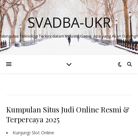
SVADBA-UKR
Mengulas Teknologi Terkini dalam Industri Game: Apa yang Akan Datang?
Kumpulan Situs Judi Online Resmi &
Terpercaya 2025
Kunjungi
Slot Online