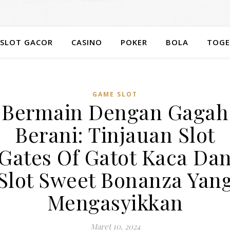
SLOT GACOR
CASINO
POKER
BOLA
TOGE
GAME SLOT
Bermain Dengan Gagah
Berani: Tinjauan Slot
Gates Of Gatot Kaca Da
Slot Sweet Bonanza Yan
Mengasyikkan
Maret 10, 2024