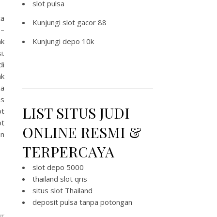
slot pulsa
ca
Kunjungi
slot gacor 88
 –
ak
Kunjungi
depo 10k
i.
di
ak
za
as
LIST SITUS JUDI
ot
ot
ONLINE RESMI &
an
TERPERCAYA
slot depo 5000
thailand slot qris
situs slot Thailand
deposit pulsa tanpa potongan
ar