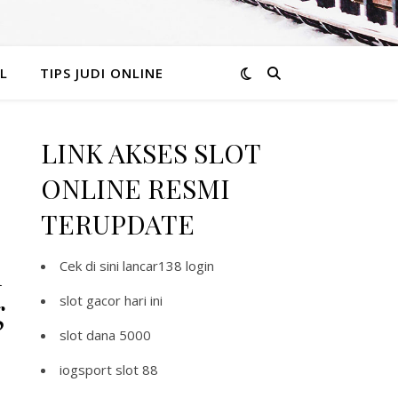
L
TIPS JUDI ONLINE
LINK AKSES SLOT
ONLINE RESMI
TERUPDATE
n
Cek di sini
lancar138 login
g
slot gacor hari ini
slot dana 5000
iogsport slot 88