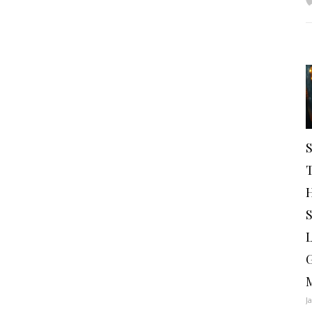
S
H
S
J